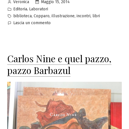
Pubblicato
Maggio 15, 2014
Veronica
Fiume
da
Pubblicato
,
Editoria
Laboratori
Po.”
in
Tag:
,
,
,
,
biblioteca
Copparo
illustrazione
incontri
libri
su
Lascia un commento
Insieme
ad
Alessandro
Sanna,
Carlos Nine e quel pazzo,
lungo
il
pazzo Barbazul
Fiume
Po.