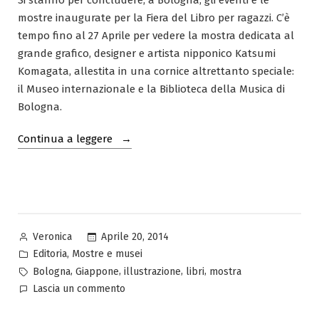
mostre inaugurate per la Fiera del Libro per ragazzi. C’è
tempo fino al 27 Aprile per vedere la mostra dedicata al
grande grafico, designer e artista nipponico Katsumi
Komagata, allestita in una cornice altrettanto speciale:
il Museo internazionale e la Biblioteca della Musica di
Bologna.
“Komagata,
Continua a leggere
il
Munari
giapponese
al
Museo
Pubblicato
Aprile 20, 2014
Veronica
della
da
Pubblicato
,
Editoria
Mostre e musei
Musica”
in
Tag:
,
,
,
,
Bologna
Giappone
illustrazione
libri
mostra
su
Lascia un commento
Komagata,