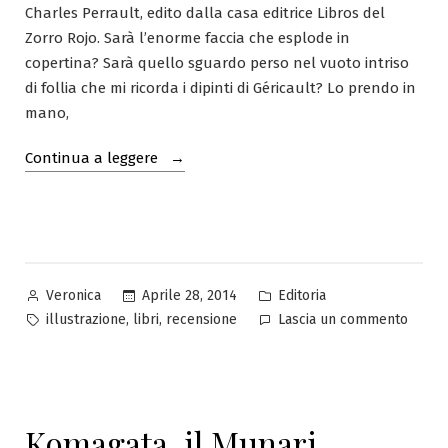
Charles Perrault, edito dalla casa editrice Libros del
Zorro Rojo. Sarà l’enorme faccia che esplode in
copertina? Sarà quello sguardo perso nel vuoto intriso
di follia che mi ricorda i dipinti di Géricault? Lo prendo in
mano,
“Carlos
Continua a leggere
Nine
e
quel
pazzo,
pazzo
Pubblicato
Pubblicato
Aprile 28, 2014
Editoria
Veronica
Barbazul”
da
in
Tag:
su
,
,
illustrazione
libri
recensione
Lascia un commento
Carlos
Nine
e
quel
Komagata, il Munari
pazzo,