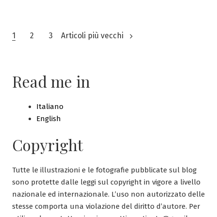
il
Munari
giapponese
Paginazione
al
1
2
3
Articoli più vecchi
Museo
degli
della
Musica
articoli
Read me in
Italiano
English
Copyright
Tutte le illustrazioni e le fotografie pubblicate sul blog
sono protette dalle leggi sul copyright in vigore a livello
nazionale ed internazionale. L’uso non autorizzato delle
stesse comporta una violazione del diritto d’autore. Per