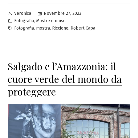
Pubblicato
Novembre 27, 2023
Veronica
da
Pubblicato
,
Fotografia
Mostre e musei
in
Tag:
,
,
,
Fotografia
mostra
Riccione
Robert Capa
Salgado e l’Amazzonia: il
cuore verde del mondo da
proteggere