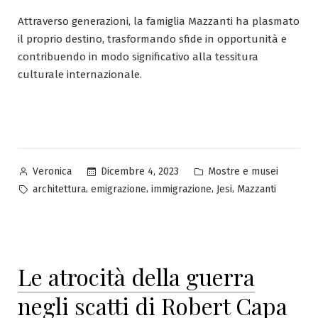
Attraverso generazioni, la famiglia Mazzanti ha plasmato
il proprio destino, trasformando sfide in opportunità e
contribuendo in modo significativo alla tessitura
culturale internazionale.
Pubblicato
Pubblicato
Dicembre 4, 2023
Mostre e musei
Veronica
da
in
Tag:
,
,
,
,
architettura
emigrazione
immigrazione
Jesi
Mazzanti
Le atrocità della guerra
negli scatti di Robert Capa