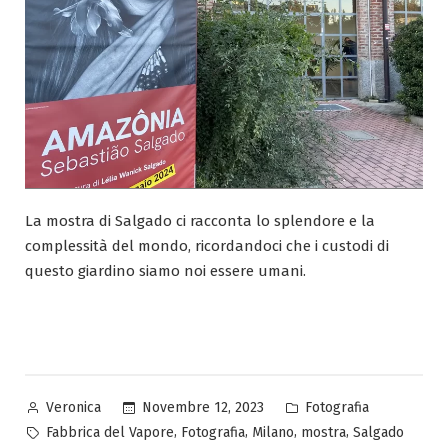
La mostra di Salgado ci racconta lo splendore e la
complessità del mondo, ricordandoci che i custodi di
questo giardino siamo noi essere umani.
Pubblicato
Pubblicato
Novembre 12, 2023
Fotografia
Veronica
da
in
Tag:
,
,
,
,
Fabbrica del Vapore
Fotografia
Milano
mostra
Salgado