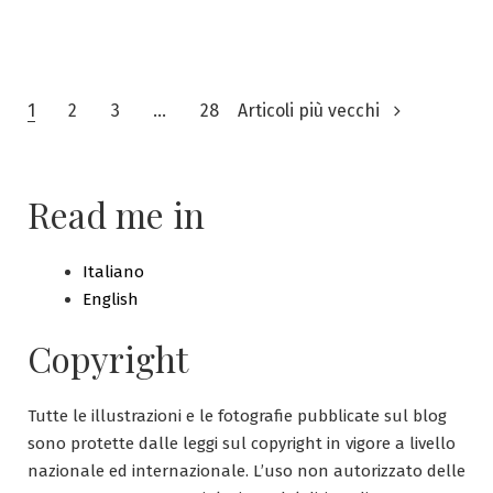
Paginazione
1
2
3
…
28
Articoli più vecchi
degli
articoli
Read me in
Italiano
English
Copyright
Tutte le illustrazioni e le fotografie pubblicate sul blog
sono protette dalle leggi sul copyright in vigore a livello
nazionale ed internazionale. L’uso non autorizzato delle