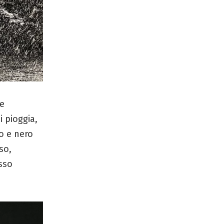
ue
 pioggia,
co e nero
so,
sso