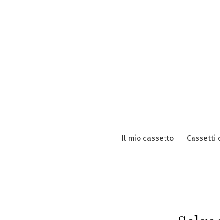
Vai
al
contenuto
Il mio cassetto
Cassetti 