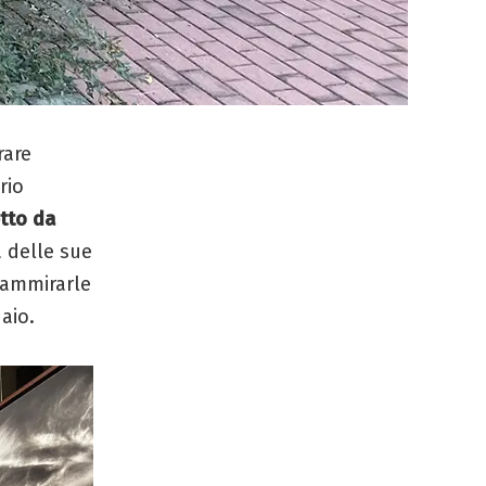
rare
rio
etto da
 delle sue
 ammirarle
aio.