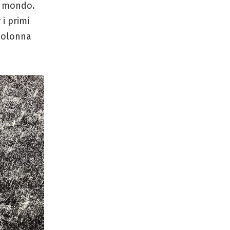
l mondo.
i primi
 colonna