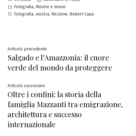
da
Pubblicato
,
Fotografia
Mostre e musei
in
Tag:
,
,
,
Fotografia
mostra
Riccione
Robert Capa
Navigazione
Articolo
Articolo precedente
Salgado e l’Amazzonia: il cuore
precedente:
articoli
verde del mondo da proteggere
Articolo
Articolo successivo
Oltre i confini: la storia della
successivo:
famiglia Mazzanti tra emigrazione,
architettura e successo
internazionale