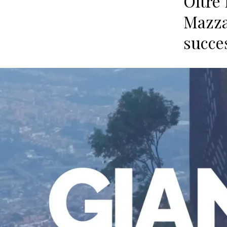
Oltre 
Mazza
succe