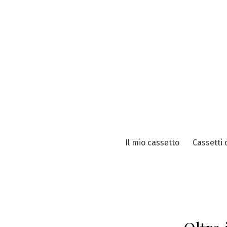
Vai
al
contenuto
Il mio cassetto
Cassetti 