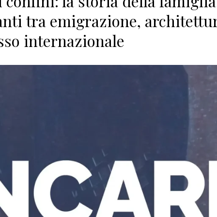
i confini: la storia della famiglia
nti tra emigrazione, architettu
sso internazionale