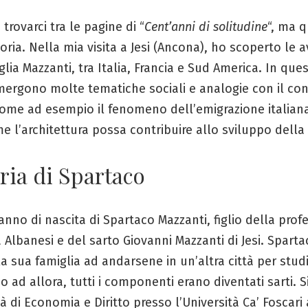
rovarci tra le pagine di “
Cent’anni di solitudine
“, ma 
toria. Nella mia visita a Jesi (Ancona), ho scoperto le 
glia Mazzanti, tra Italia, Francia e Sud America. In que
mergono molte tematiche sociali e analogie con il co
come ad esempio il fenomeno dell’emigrazione italian
 l’architettura possa contribuire allo sviluppo della 
ria di Spartaco
l’anno di nascita di Spartaco Mazzanti, figlio della pro
 Albanesi e del sarto Giovanni Mazzanti di Jesi. Spartac
a sua famiglia ad andarsene in un’altra città per studi
o ad allora, tutti i componenti erano diventati sarti. Si
tà di Economia e Diritto presso l’Università Ca’ Foscari