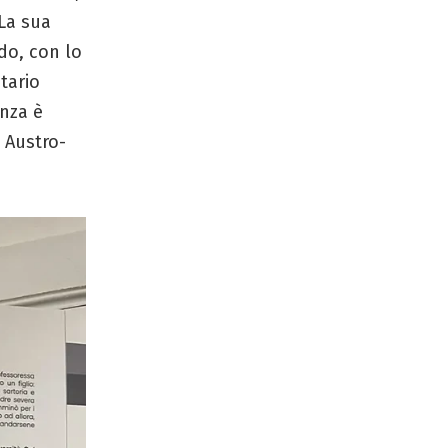
 La sua
ndo, con lo
tario
anza è
o Austro-