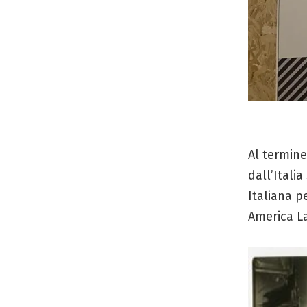
Al termine
dall’Itali
Italiana p
America La