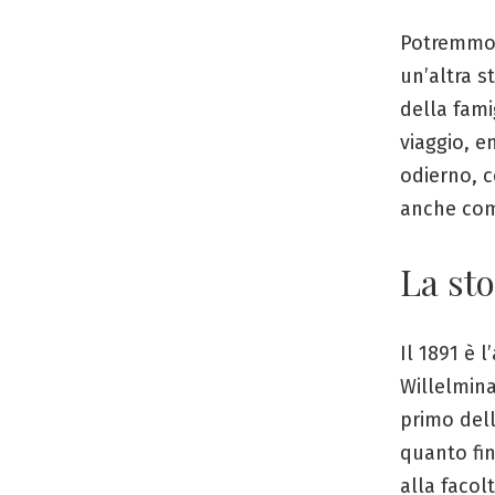
Potremmo t
un’altra s
della fami
viaggio, e
odierno, 
anche come
La sto
Il 1891 è 
Willelmina
primo dell
quanto fin
alla facol