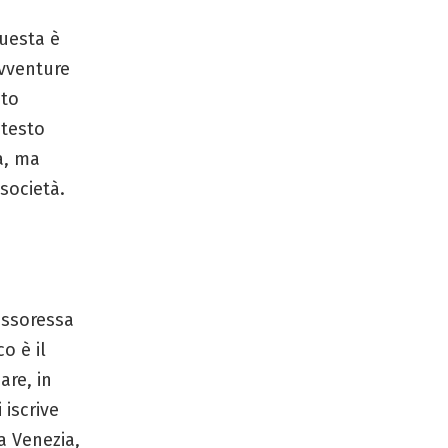
questa è
avventure
sto
ntesto
a, ma
società.
fessoressa
o è il
are, in
 iscrive
 a Venezia,