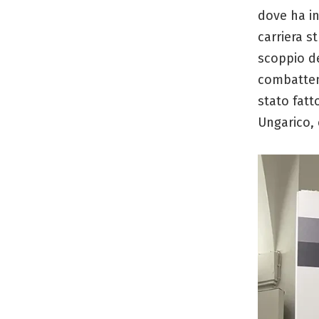
dove ha in
carriera s
scoppio de
combatte
stato fatt
Ungarico,