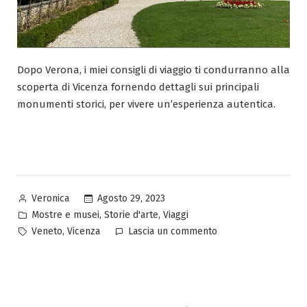
Dopo Verona, i miei consigli di viaggio ti condurranno alla
scoperta di Vicenza fornendo dettagli sui principali
monumenti storici, per vivere un’esperienza autentica.
Pubblicato
Agosto 29, 2023
Veronica
da
Pubblicato
,
,
Mostre e musei
Storie d'arte
Viaggi
in
Tag:
su
,
Veneto
Vicenza
Lascia un commento
Alla
scoperta
di
Vicenza: