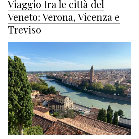
Viaggio tra le città del
esplorando
una
Veneto: Verona, Vicenza e
città
di
Treviso
incredibile
bellezza,
da
valorizzare