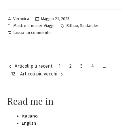
Pubblicato
Maggio 21, 2023
Veronica
da
Pubblicato
Tag:
,
,
Mostre e musei
Viaggi
Bilbao
Santander
in
su
Lascia un commento
Toccata
e
fuga
Santander
Paginazione
Articoli più recenti
1
2
3
4
…
12
Articoli più vecchi
degli
articoli
Read me in
Italiano
English