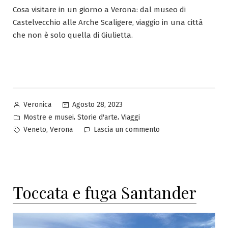
Cosa visitare in un giorno a Verona: dal museo di
Castelvecchio alle Arche Scaligere, viaggio in una città
che non è solo quella di Giulietta.
Pubblicato
Agosto 28, 2023
Veronica
da
Pubblicato
,
,
Mostre e musei
Storie d'arte
Viaggi
in
Tag:
su
,
Veneto
Verona
Lascia un commento
Viaggio
tra
le
città
Toccata e fuga Santander
del
Veneto:
Verona,
Vicenza