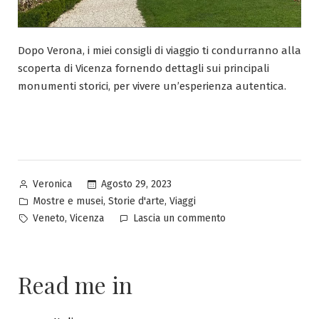
Dopo Verona, i miei consigli di viaggio ti condurranno alla
scoperta di Vicenza fornendo dettagli sui principali
monumenti storici, per vivere un’esperienza autentica.
Pubblicato
Agosto 29, 2023
Veronica
da
Pubblicato
,
,
Mostre e musei
Storie d'arte
Viaggi
in
Tag:
su
,
Veneto
Vicenza
Lascia un commento
Alla
scoperta
di
Read me in
Vicenza:
esplorando
una