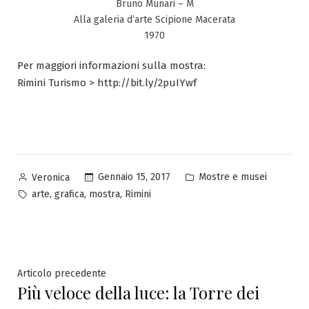
Bruno Munari – M
Alla galeria d’arte Scipione Macerata
1970
Per maggiori informazioni sulla mostra:
Rimini Turismo > http://bit.ly/2puIYwf
Pubblicato
Pubblicato
Gennaio 15, 2017
Mostre e musei
Veronica
da
in
Tag:
,
,
,
arte
grafica
mostra
Rimini
Navigazione
Articolo
Articolo precedente
Più veloce della luce: la Torre dei
precedente:
articoli