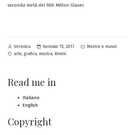
seconda metà del 900: Milton Glaser.
Pubblicato
Pubblicato
Gennaio 15, 2017
Mostre e musei
Veronica
da
in
Tag:
,
,
,
arte
grafica
mostra
Rimini
Read me in
Italiano
English
Copyright