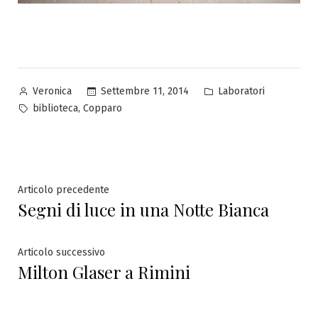
Pubblicato
Pubblicato
Settembre 11, 2014
Laboratori
Veronica
da
in
Tag:
,
biblioteca
Copparo
Navigazione
Articolo
Articolo precedente
Segni di luce in una Notte Bianca
precedente:
articoli
Articolo
Articolo successivo
Milton Glaser a Rimini
successivo: