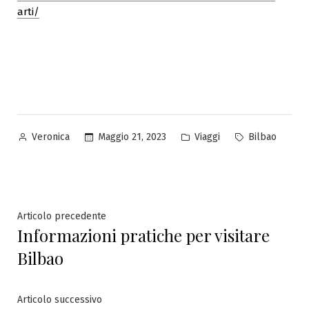
arti/
Pubblicato
Pubblicato
Tag:
Maggio 21, 2023
Viaggi
Bilbao
Veronica
da
in
Navigazione
Articolo
Articolo precedente
Informazioni pratiche per visitare
precedente:
articoli
Bilbao
Articolo
Articolo successivo