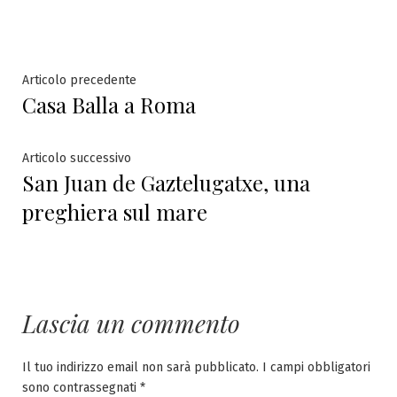
Navigazione
Articolo
Articolo precedente
Casa Balla a Roma
precedente:
articoli
Articolo
Articolo successivo
San Juan de Gaztelugatxe, una
successivo:
preghiera sul mare
Lascia un commento
Il tuo indirizzo email non sarà pubblicato.
I campi obbligatori
sono contrassegnati
*