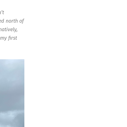
’t
ed north of
atively,
 my first