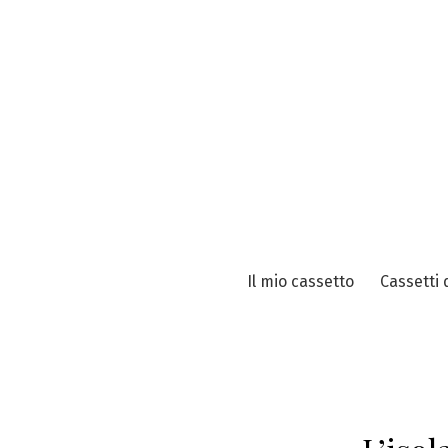
Vai
al
contenuto
Il mio cassetto
Cassetti 