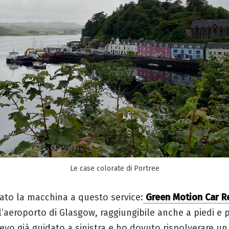
Le case colorate di Portree
ato la macchina a questo service:
Green Motion Car R
l’aeroporto di Glasgow, raggiungibile anche a piedi e 
vevo già guidato a sinistra e ho dovuto rispolverare un