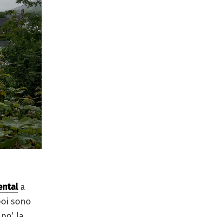
ental
a
poi sono
 po’ la