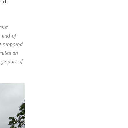
e di
rent
e end of
ot prepared
smiles on
rge part of