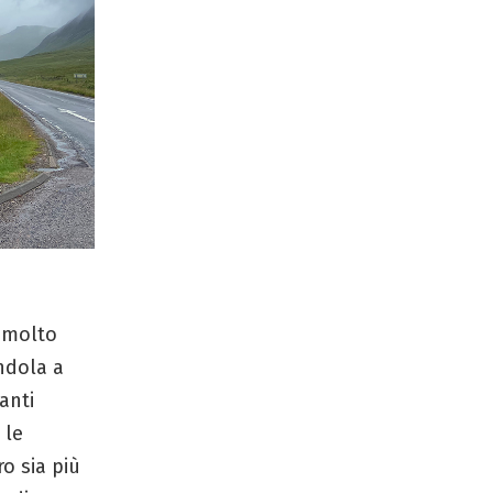
e molto
andola a
anti
 le
ro sia più