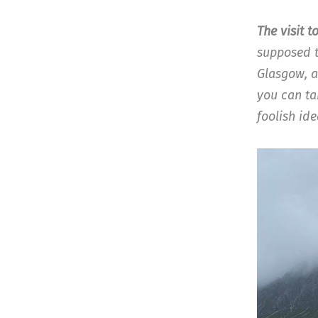
The visit t
supposed t
Glasgow, a
you can tak
foolish id