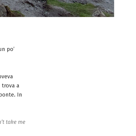
un po’
oveva
i trova a
ponte. In
n’t take me