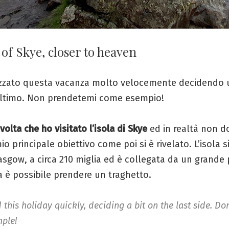
 of Skye, closer to heaven
zzato questa vacanza molto velocemente decidendo 
’ultimo. Non prendetemi come esempio!
volta che ho visitato l’isola di Skye
ed in realtà non d
io principale obiettivo come poi si è rivelato. L’isola s
asgow, a circa 210 miglia ed è collegata da un grande 
a è possibile prendere un traghetto.
 this holiday quickly, deciding a bit on the last side. Do
ple!