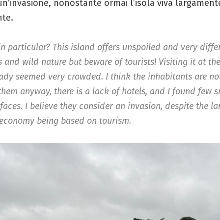
un’invasione, nonostante ormai l’isola viva largament
nte.
n particular? This island offers unspoiled and very diffe
and wild nature but beware of tourists! Visiting it at th
lready seemed very crowded. I think the inhabitants are n
 them anyway, there is a lack of hotels, and I found few 
 faces. I believe they consider an invasion, despite the la
 economy being based on tourism.