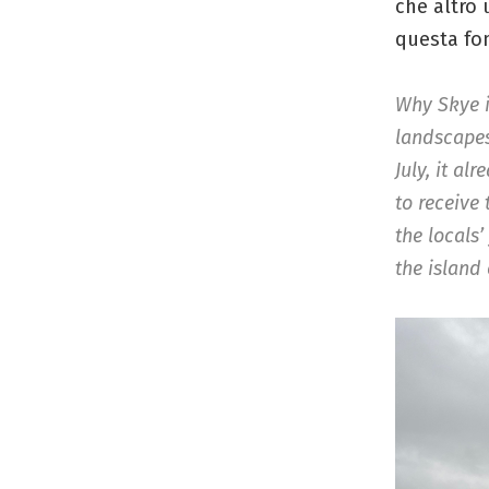
che altro 
questa fo
Why Skye i
landscapes 
July, it a
to receive
the locals’
the island