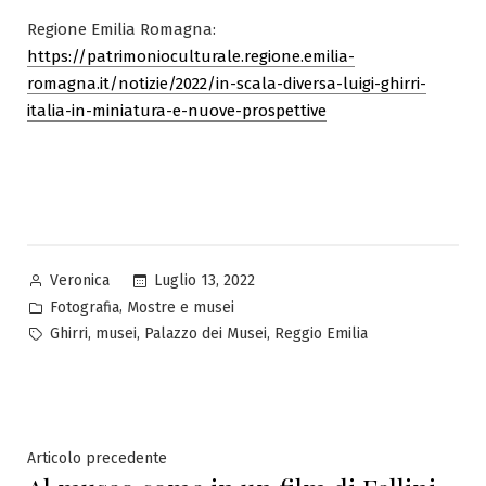
Regione Emilia Romagna:
https://patrimonioculturale.regione.emilia-
romagna.it/notizie/2022/in-scala-diversa-luigi-ghirri-
italia-in-miniatura-e-nuove-prospettive
Pubblicato
Luglio 13, 2022
Veronica
da
Pubblicato
,
Fotografia
Mostre e musei
in
Tag:
,
,
,
Ghirri
musei
Palazzo dei Musei
Reggio Emilia
Navigazione
Articolo
Articolo precedente
precedente: