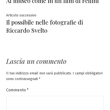
Al museo come in un film di Fellini
articoli
Articolo
Articolo successivo
Il possibile nelle fotografie di
successivo:
Riccardo Svelto
Lascia un commento
Il tuo indirizzo email non sarà pubblicato.
I campi obbligatori
sono contrassegnati
*
Commento
*