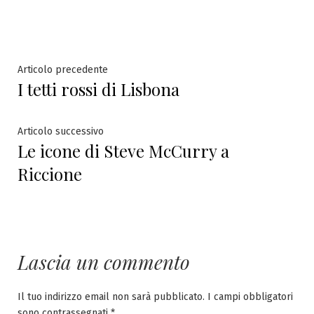
in
Navigazione
Articolo
Articolo precedente
I tetti rossi di Lisbona
precedente:
articoli
Articolo
Articolo successivo
Le icone di Steve McCurry a
successivo:
Riccione
Lascia un commento
Il tuo indirizzo email non sarà pubblicato.
I campi obbligatori
sono contrassegnati
*