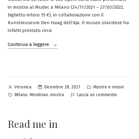
in mostra al Mudec a Milano (24/11/2021 – 27/03/2022,
biglietto intero 15 €), in collaborazione con il
Kunstmuseum Den Haag dell’Aja. Il museo olandese ha
infatti prestato circa
“Mondrian
Continua a leggere
al
Mudec:
pro
e
contro”
Pubblicato
Pubblicato
Dicembre 28, 2021
Mostre e musei
Veronica
da
in
Tag:
su
,
,
Milano
Mondrian
mostra
Lascia un commento
Mondrian
al
Mudec:
Read me in
pro
e
contro