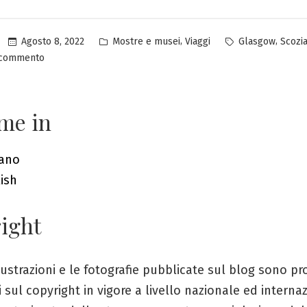
o
Pubblicato
Tag:
,
,
Agosto 8, 2022
Mostre e musei
Viaggi
Glasgow
Scozi
in
su
 commento
People
make
Glasgow
me in
iano
ish
ight
llustrazioni e le fotografie pubblicate sul blog sono pr
i sul copyright in vigore a livello nazionale ed interna