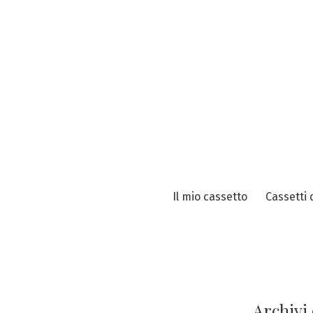
Vai
al
contenuto
Il mio cassetto
Cassetti 
Archivi 