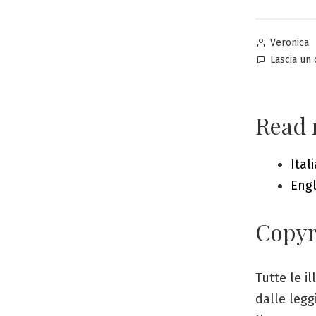
Pubblicat
Veronica
da
Lascia un
Read 
Ital
Engl
Copyr
Tutte le i
dalle legg