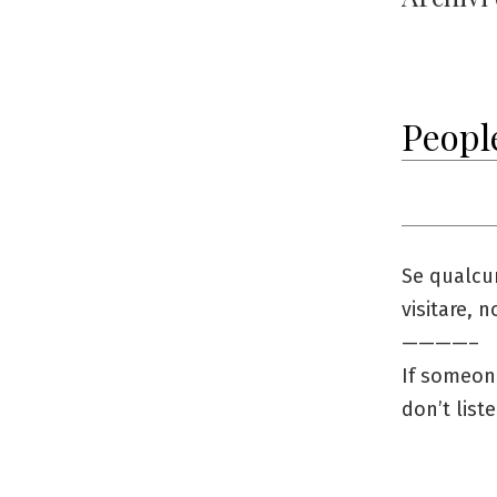
Peopl
Se qualcun
visitare, n
————–
If someone
don’t list