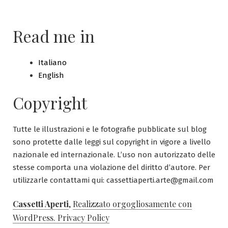
d’Eur
in
Read me in
Eboo
Italiano
English
Copyright
Tutte le illustrazioni e le fotografie pubblicate sul blog
sono protette dalle leggi sul copyright in vigore a livello
nazionale ed internazionale. L’uso non autorizzato delle
stesse comporta una violazione del diritto d’autore. Per
utilizzarle contattami qui: cassettiaperti.arte@gmail.com
Cassetti Aperti
,
Realizzato orgogliosamente con
WordPress.
Privacy Policy