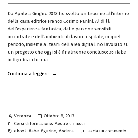
Da Aprile a Giugno 2013 ho svolto un tirocinio all’interno
della casa editrice Franco Cosimo Panini. Al di là
dell’esperienza fantasica, delle persone sensibili
incontrate e dell’ambiente di lavoro ospitale, in quel
periodo, insieme al team dell’area digital, ho lavorato su
un progetto che oggi si è finalmente concluso: 36 Fiabe
in figurina, che ora
“Fiabe
Continua a leggere
d’Europa
in
Ebook”
Pubblicato
Ottobre 8, 2013
Veronica
da
Pubblicato
,
Corsi di formazione
Mostre e musei
in
Tag:
su
,
,
,
ebook
fiabe
figurine
Modena
Lascia un commento
Fiabe