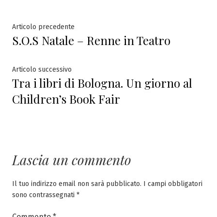
Navigazione
Articolo
Articolo precedente
S.O.S Natale – Renne in Teatro
precedente:
articoli
Articolo
Articolo successivo
Tra i libri di Bologna. Un giorno al
successivo:
Children’s Book Fair
Lascia un commento
Il tuo indirizzo email non sarà pubblicato.
I campi obbligatori
sono contrassegnati
*
Commento
*