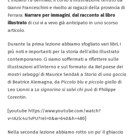
Gianni Franceschini e rivolto ai ragazzi della provincia di
Ferrara:
Narrare per immagini
,
dal racconto al libro
illustrato
di cui vi a vevo già anticipato in uno scorso
articolo.
Durante la prima lezione abbiamo sfogliato vari libri, i
più noti e importanti per la storia dell’albo illustrato
contemporaneo. Ci siamo soffermati a riflettere sulle
illustrazioni all’interno e sul formato: da
Nel paese dei
mostri selvaggi
di Maurice Sendak a
Storia di una goccia
di Beatrice Alemagna, da
Piccolo blu e piccolo giallo
di
Leo Lionni a
La signorina si salvi chi può
di Philippe
Corentin.
[youtube https://www.youtube.com/watch?
v=IAzlc4u1vPU?rel=0&w=640&h=480]
Nella seconda lezione abbiamo rotto un po’ il ghiaccio