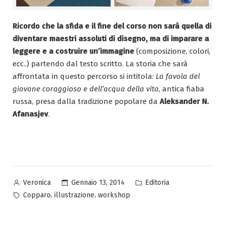
Ricordo che la sfida e il fine del corso non sarà quella di
diventare maestri assoluti di disegno, ma di imparare a
leggere e a costruire un’immagine
(composizione, colori,
ecc..) partendo dal testo scritto. La storia che sarà
affrontata in questo percorso si intitola:
La favola del
giovane coraggioso e dell’acqua della vita
, antica fiaba
russa, presa dalla tradizione popolare da
Aleksander N.
Afanasjev
.
Pubblicato
Pubblicato
Gennaio 13, 2014
Editoria
Veronica
da
in
Tag:
,
,
Copparo
illustrazione
workshop