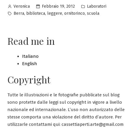
Pubblicato
Pubblicato
Febbraio 19, 2012
Laboratori
Veronica
da
in
Tag:
,
,
,
,
Berra
biblioteca
leggere
ornitorinco
scuola
Read me in
Italiano
English
Copyright
Tutte le illustrazioni e le fotografie pubblicate sul blog
sono protette dalle leggi sul copyright in vigore a livello
nazionale ed internazionale. L’uso non autorizzato delle
stesse comporta una violazione del diritto d’autore. Per
utilizzarle contattami qui: cassettiaperti.arte@gmail.com