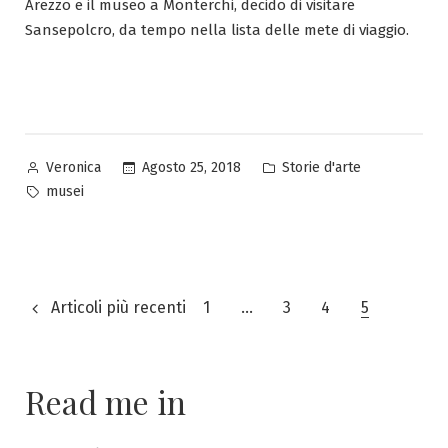
Arezzo e il museo a Monterchi, decido di visitare
Sansepolcro, da tempo nella lista delle mete di viaggio.
Pubblicato
Pubblicato
Agosto 25, 2018
Storie d'arte
Veronica
da
in
Tag:
musei
Paginazione
Articoli più recenti
1
…
3
4
5
degli
articoli
Read me in