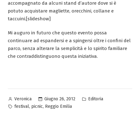
accompagnato da alcuni stand d’autore dove si è
potuto acquistare magliette, orecchini, collane e
taccuini.[slideshow]
Mi auguro in futuro che questo evento possa
continuare ad espandersi e a spingersi oltre i confini del
parco, senza alterare la semplicità e lo spirito familiare
che contraddistinguono questa iniziativa.
Pubblicato
Pubblicato
Giugno 26, 2012
Editoria
Veronica
da
in
Tag:
,
,
festival
picnic
Reggio Emilia