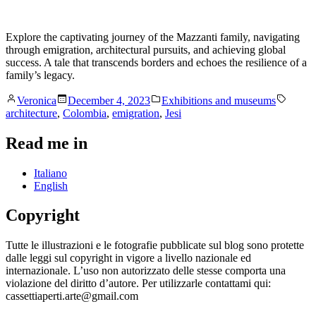
Explore the captivating journey of the Mazzanti family, navigating
through emigration, architectural pursuits, and achieving global
success. A tale that transcends borders and echoes the resilience of a
family’s legacy.
Posted
Posted
Tags:
Veronica
December 4, 2023
Exhibitions and museums
by
in
architecture
,
Colombia
,
emigration
,
Jesi
Read me in
Italiano
English
Copyright
Tutte le illustrazioni e le fotografie pubblicate sul blog sono protette
dalle leggi sul copyright in vigore a livello nazionale ed
internazionale. L’uso non autorizzato delle stesse comporta una
violazione del diritto d’autore. Per utilizzarle contattami qui:
cassettiaperti.arte@gmail.com