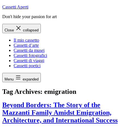
Skip
Cassetti Aperti
to
Don't hide your passion for art
content
Close
collapsed
Il mio cassetto
Cassetti d’arte
Cassetti da musei
Cassetti fotografici
Cassetti di viaggi
Cassetti poetici
Menu
expanded
Tag Archives:
emigration
Beyond Borders: The Story of the
Mazzanti Family Amidst Emigration,
Architecture, and International Success