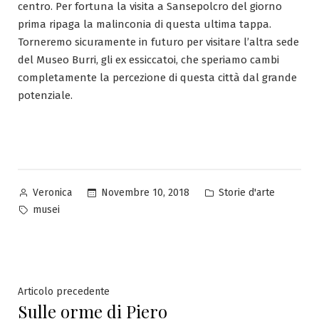
centro. Per fortuna la visita a Sansepolcro del giorno
prima ripaga la malinconia di questa ultima tappa.
Torneremo sicuramente in futuro per visitare l’altra sede
del Museo Burri, gli ex essiccatoi, che speriamo cambi
completamente la percezione di questa città dal grande
potenziale.
Pubblicato
Pubblicato
Novembre 10, 2018
Storie d'arte
Veronica
da
in
Tag:
musei
Navigazione
Articolo
Articolo precedente
Sulle orme di Piero
precedente: